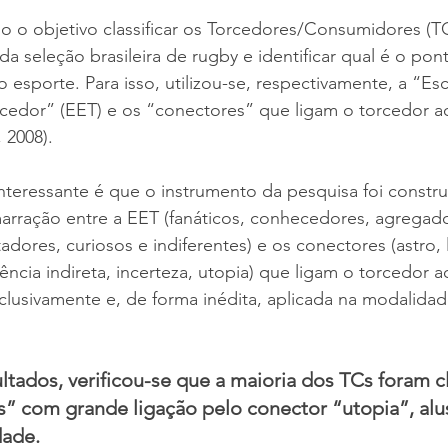
o o objetivo classificar os Torcedores/Consumidores (T
 da seleção brasileira de rugby e identificar qual é o po
o esporte. Para isso, utilizou-se, respectivamente, a “Es
cedor” (EET) e os “conectores” que ligam o torcedor ao
, 2008).
nteressante é que o instrumento da pesquisa foi constr
arração entre a EET (fanáticos, conhecedores, agregado
adores, curiosos e indiferentes) e os conectores (astro,
riência indireta, incerteza, utopia) que ligam o torcedor a
clusivamente e, de forma inédita, aplicada na modalida
ados, verificou-se que a maioria dos TCs foram cl
” com grande ligação pelo conector “utopia”, alus
dade.