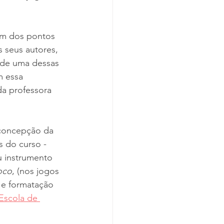
um dos pontos 
s seus autores, 
 de uma dessas 
m essa 
da professora 
 concepção da 
 do curso - 
 instrumento 
loco
, (nos jogos 
 e formatação 
Escola de 