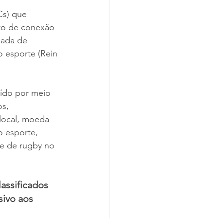
Cs) que 
nto de conexão 
cada de 
 esporte (Rein 
uído por meio 
s, 
 local, moeda 
o esporte, 
de de rugby no 
assificados 
ivo aos 