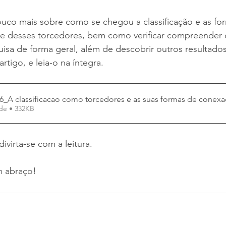
uco mais sobre como se chegou a classificação e as fo
 desses torcedores, bem como verificar compreender 
isa de forma geral, além de descobrir outros resultados
tigo, e leia-o na íntegra.
_A classificacao como torcedores e as suas formas de conex
Fazer download de • 332KB
ivirta-se com a leitura.
 abraço! 