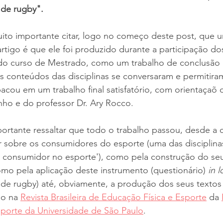
a de rugby".
uito importante citar, logo no começo deste post, que 
artigo é que ele foi produzido durante a participação do
 do curso de Mestrado, como um trabalho de conclusão
os conteúdos das disciplinas se conversaram e permitira
cou em um trabalho final satisfatório, com orientaçaõ 
ho e do professor Dr. Ary Rocco. 
portante ressaltar que todo o trabalho passou, desde a
r sobre os consumidores do esporte (uma das disciplinas
onsumidor no esporte'), como pela construção do seu
mo pela aplicação deste instrumento (questionário) 
in 
a de rugby) até, obviamente, a produção dos seus textos
ão na 
Revista Brasileira de Educação Física e Esporte
 da 
sporte da Universidade de São Paulo
.