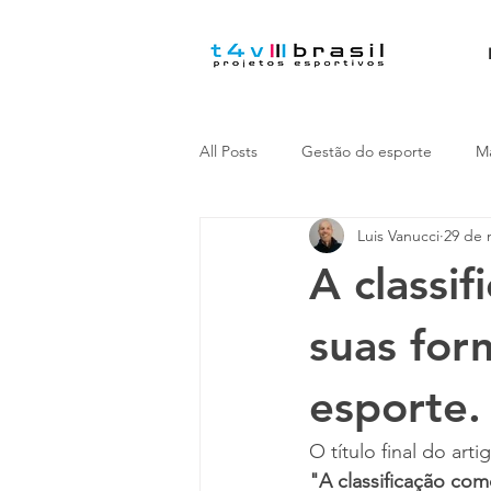
All Posts
Gestão do esporte
Ma
Luis Vanucci
29 de 
A classi
suas for
esporte.
O título final do art
"A classificação co