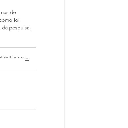
rmas de 
como foi 
 da pesquisa, 
ao com o esporte_VE
.