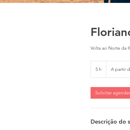
Florian
Volta ao Norte da 
A
partir
5 h
5
A partir 
de
R$
h
300
Solicitar agend
Descrição do s