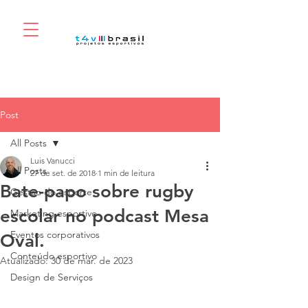
Post
All Posts
Luis Vanucci
All Posts
27 de set. de 2018
1 min de leitura
Bate-papo sobre rugby
Gestão do esporte
escolar no podcast Mesa
Marketing esportivo
Eventos corporativos
Oval.
Conteúdo esportivo
Atualizado:
30 de mar. de 2023
Design de Serviços