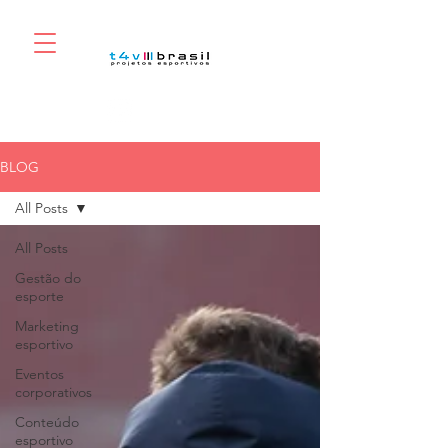
BLOG
All Posts
All Posts
Gestão do
esporte
Marketing
esportivo
Eventos
corporativos
Conteúdo
esportivo