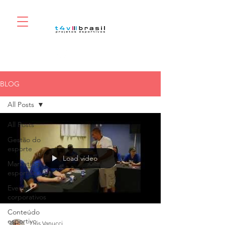
BLOG
All Posts
All Posts
Gestão do
esporte
Load video
Marketing
esportivo
Eventos
corporativos
Conteúdo
esportivo
Luis Vanucci