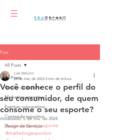
Post
All Posts
Luis Vanucci
All Posts
24 de mar. de 2023
3 min de leitura
Você conhece o perfil do
Gestão do esporte
seu consumidor, de quem
Marketing esportivo
Eventos corporativos
consome o seu esporte?
Conteúdo esportivo
Atualizado:
5 de nov. de 2024
#consumidornoesporte
Design de Serviços
#marketingesportivo